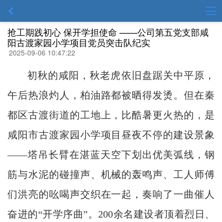
抢工期践初心 保开学担使命 ——公司第五党支部咸
阳古渡家园小学项目党员突击队纪实
2025-09-06 10:47:22
初秋的咸阳，秋老虎依旧盘踞关中平原，
午后热浪灼人，柏油路都被晒得发烫。但在秦
都区古渡街道的工地上，比酷暑更火热的，是
咸阳市古渡家园小学项目昼夜不停的建设景象
——塔吊长臂在湛蓝天空下划出优美弧线，钢
筋与水泥的碰撞声、机械的轰鸣声、工人师傅
们洪亮的吆喝声交织在一起，奏响了一曲催人
奋进的“开学序曲”。200余名建设者顶着烈日、