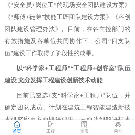
《“安全员+岗位工”的现场安全团队建设方案》
《“师傅+徒弟”技能工匠团队建设方案》《科创
团队建设管理办法》。目前，在各主控部门的
有效措施及各单位共同协作下，公司“四支队
伍”建设工作取得了阶段性的成果。
以“科学家+工程师”“工程师+创客室”
队伍
建设
充分发挥工程建设创新技术动能
目前已遴选1支“科学家+工程师”队伍，并
确定团队成员。计划在建筑工程智能建造新技
术研究应用方面取得成果，从而达到解决技术
首页
工程
资质
荣誉
难题，促进成果转化的实效。