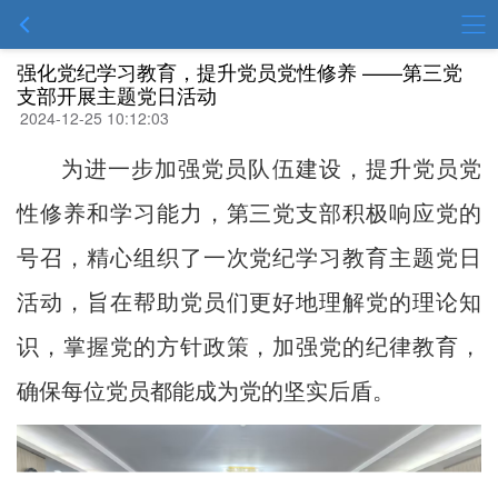
强化党纪学习教育，提升党员党性修养 ——第三党
支部开展主题党日活动
2024-12-25 10:12:03
为进一步加强党员队伍建设，提升党员党
性修养和学习能力，第三党支部积极响应党的
号召，精心组织了一次党纪学习教育主题党日
活动，旨在帮助党员们更好地理解党的理论知
识，掌握党的方针政策，加强党的纪律教育，
确保每位党员都能成为党的坚实后盾。