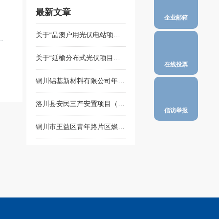
最新文章
企业邮箱
关于“晶澳户用光伏电站项
目”无效授权...
关于“延榆分布式光伏项目
在线投票
部”为虚假机...
铜川铝基新材料有限公司年产
10 万吨...
洛川县安民三产安置项目（一
信访举报
标段、三标...
铜川市王益区青年路片区燃气
管网改造项...